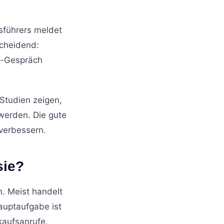
sführers meldet
scheidend:
e-Gespräch
 Studien zeigen,
 werden. Die gute
 verbessern.
sie?
. Meist handelt
auptaufgabe ist
kaufsanrufe.