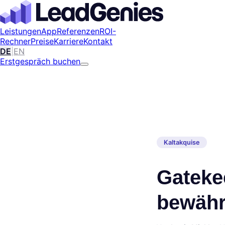
Leistungen
App
Referenzen
ROI-
Rechner
Preise
Karriere
Kontakt
DE
|
EN
Erstgespräch buchen
Kaltakquise
Gateke
bewähr