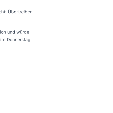
cht: Übertreiben
egion und würde
äre Donnerstag