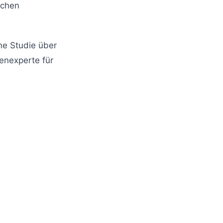
schen
ne Studie über
henexperte für