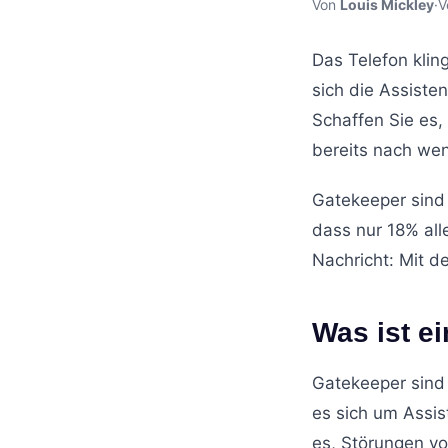
Von
Louis Mickley
·
V
Das Telefon klin
sich die Assiste
Schaffen Sie es
bereits nach we
Gatekeeper sind 
dass nur 18% all
Nachricht: Mit d
Was ist e
Gatekeeper sind 
es sich um Assis
es, Störungen vo