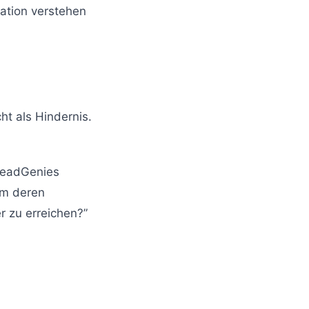
ation verstehen
t als Hindernis.
 LeadGenies
um deren
 zu erreichen?”