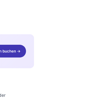
h buchen →
der