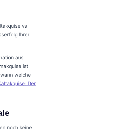
ltakquise vs
serfolg Ihrer
nation aus
makquise ist
e, wann welche
altakquise: Der
ale
nen noch keine