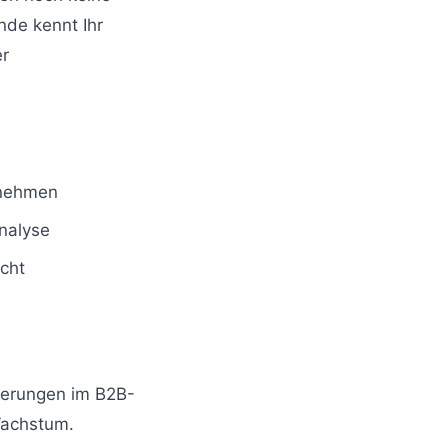
nde kennt Ihr
er
rnehmen
analyse
icht
derungen im B2B-
 Wachstum.