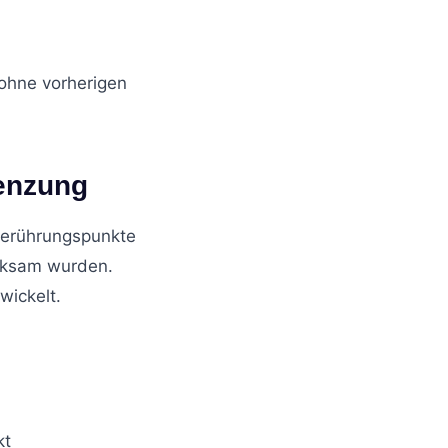
 ohne vorherigen
renzung
Berührungspunkte
rksam wurden.
wickelt.
kt