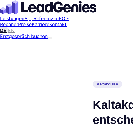
Leistungen
App
Referenzen
ROI-
Rechner
Preise
Karriere
Kontakt
DE
|
EN
Erstgespräch buchen
Kaltakquise
Kaltak
entsch