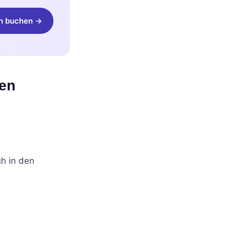
h buchen →
ten
h in den