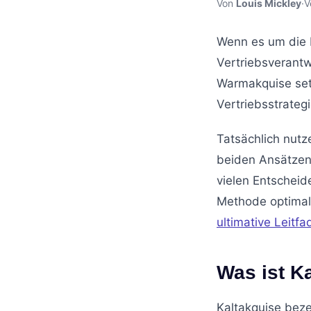
Von
Louis Mickley
·
V
Wenn es um die 
Vertriebsverantwo
Warmakquise setz
Vertriebsstrateg
Tatsächlich nut
beiden Ansätzen
vielen Entscheide
Methode optimal 
ultimative Leitfa
Was ist K
Kaltakquise beze