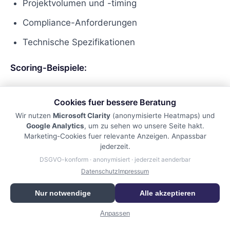
Projektvolumen und -timing
Compliance-Anforderungen
Technische Spezifikationen
Scoring-Beispiele:
RFQ eingereicht: +25 Punkte
Cookies fuer bessere Beratung
Zertifizierungsseite besucht: +5 Punkte
Wir nutzen
Microsoft Clarity
(anonymisierte Heatmaps) und
Google Analytics
, um zu sehen wo unsere Seite hakt.
Produktkatalog heruntergeladen: +7 Punkte
Marketing-Cookies fuer relevante Anzeigen. Anpassbar
jederzeit.
DSGVO-konform · anonymisiert · jederzeit aenderbar
Beratungsdienstleistungen
Datenschutz
Impressum
Besondere Fokus-Bereiche:
Nur notwendige
Alle akzeptieren
Projektbudget und -scope
Anpassen