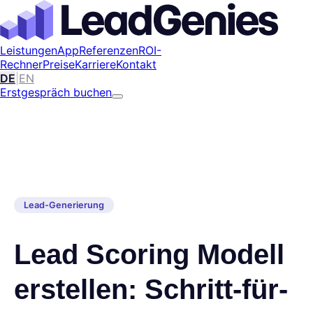
Leistungen
App
Referenzen
ROI-
Rechner
Preise
Karriere
Kontakt
DE
|
EN
Erstgespräch buchen
Lead-Generierung
Lead Scoring Modell
erstellen: Schritt-für-