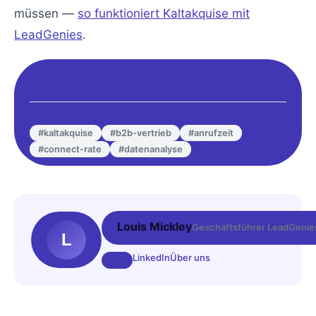
müssen —
so funktioniert Kaltakquise mit
LeadGenies
.
#kaltakquise
#b2b-vertrieb
#anrufzeit
#connect-rate
#datenanalyse
Louis Mickley
Geschäftsführer LeadGenies 
L
LinkedIn
Über uns