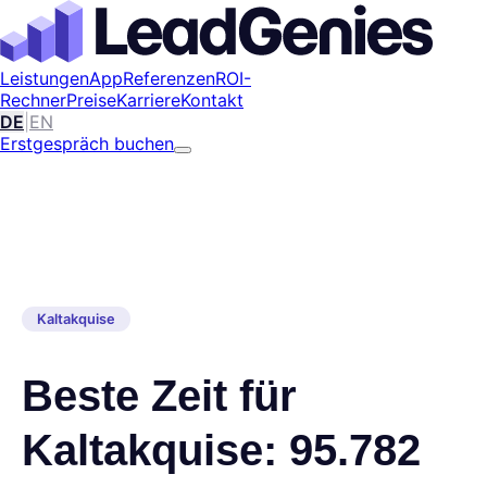
Leistungen
App
Referenzen
ROI-
Rechner
Preise
Karriere
Kontakt
DE
|
EN
Erstgespräch buchen
Kaltakquise
Beste Zeit für
Kaltakquise: 95.782