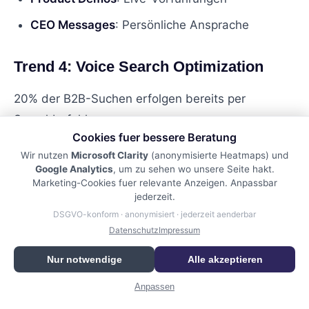
CEO Messages
: Persönliche Ansprache
Trend 4: Voice Search Optimization
20% der B2B-Suchen erfolgen bereits per
Sprachbefehl:
Cookies fuer bessere Beratung
Conversational Keywords
: Natürliche
Wir nutzen
Microsoft Clarity
(anonymisierte Heatmaps) und
Google Analytics
, um zu sehen wo unsere Seite hakt.
Sprachmuster
Marketing-Cookies fuer relevante Anzeigen. Anpassbar
jederzeit.
FAQ-Strukturen
: Direkte Antworten auf Fragen
DSGVO-konform · anonymisiert · jederzeit aenderbar
Local SEO
: “Anbieter in meiner Nähe”
Datenschutz
Impressum
Nur notwendige
Alle akzeptieren
Bleiben Sie diesen Trends voraus, um Ihre
Konkurrenz zu überholen.
Anpassen