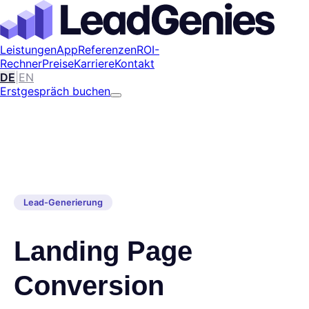
Leistungen
App
Referenzen
ROI-
Rechner
Preise
Karriere
Kontakt
DE
|
EN
Erstgespräch buchen
Lead-Generierung
Landing Page
Conversion